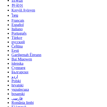
日本語
한국어
Kreyòl Ayisyen
ไทย
Français
Español
Italiano
Português
Türkçe
русский
Čeština
Eesti
Gaeilgenah Éireann
Bai Miaowen
íslenska
Cymraeg
Български
اردو
Polski
hrvatski
українська
bosanski
فارسی
România limbi
Ελληνικά