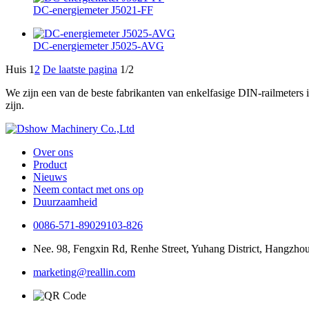
DC-energiemeter J5021-FF
DC-energiemeter J5025-AVG
Huis
1
2
De laatste pagina
1/2
We zijn een van de beste fabrikanten van enkelfasige DIN-railmeters 
zijn.
Over ons
Product
Nieuws
Neem contact met ons op
Duurzaamheid
0086-571-89029103-826
Nee. 98, Fengxin Rd, Renhe Street, Yuhang District, Hangzho
marketing@reallin.com