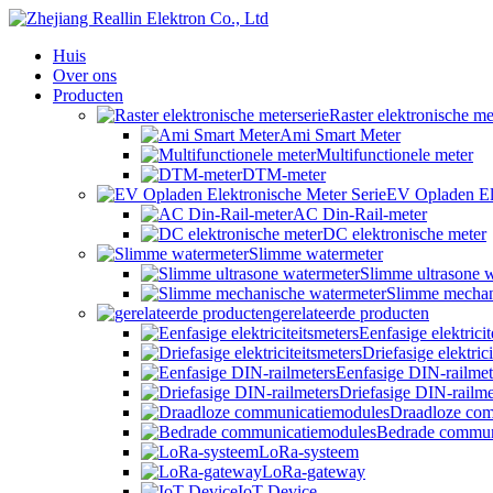
Huis
Over ons
Producten
Raster elektronische me
Ami Smart Meter
Multifunctionele meter
DTM-meter
EV Opladen Ele
AC Din-Rail-meter
DC elektronische meter
Slimme watermeter
Slimme ultrasone 
Slimme mechan
gerelateerde producten
Eenfasige elektricit
Driefasige elektric
Eenfasige DIN-railmet
Driefasige DIN-railme
Draadloze co
Bedrade commun
LoRa-systeem
LoRa-gateway
IoT Device