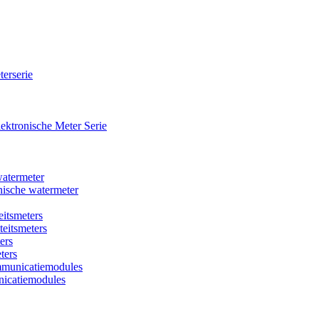
terserie
ktronische Meter Serie
watermeter
ische watermeter
eitsmeters
iteitsmeters
ers
ters
mmunicatiemodules
icatiemodules