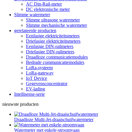
AC Din-Rail-meter
DC elektronische meter
Slimme watermeter
Slimme ultrasone watermeter
Slimme mechanische watermeter
gerelateerde producten
Eenfasige elektriciteitsmeters
Driefasige elektriciteitsmeters
Eenfasige DIN-railmeters
Driefasige DIN-railmeters
Draadloze communicatiemodules
Bedrade communicatiemodules
LoRa-systeem
LoRa-gateway
IoT Device
Gegevensconcentrator
EV-lading
Intellisense-serie
nieuwste producten
Draadloze Multi-Jet-draaischuifwatermeter
Watermeter met enkele-stroomvaan