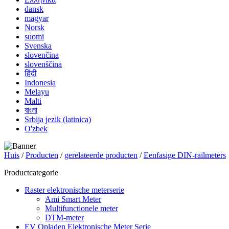
dansk
magyar
Norsk
suomi
Svenska
slovenčina
slovenščina
हिंदी
Indonesia
Melayu
Malti
বাংলা
Srbija jezik (latinica)
O'zbek
Huis
/
Producten
/
gerelateerde producten
/
Eenfasige DIN-railmeters
Productcategorie
Raster elektronische meterserie
Ami Smart Meter
Multifunctionele meter
DTM-meter
EV Opladen Elektronische Meter Serie